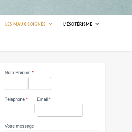
LES MAUX SOIGNÉS
L’ÉSOTÉRISME
Me
Nom Prénom
*
contacter
Nom
Nom
Prénom
Prénom
Téléphone
*
Email
*
Votre message