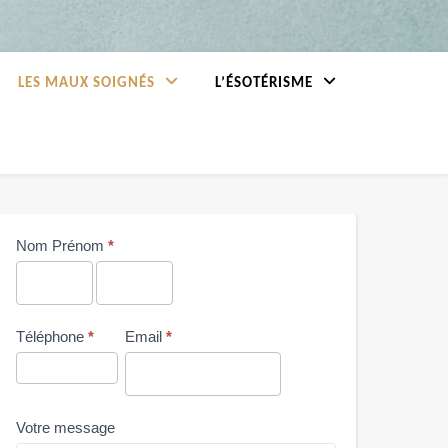
LES MAUX SOIGNÉS
L’ÉSOTÉRISME
Me
Nom Prénom
*
contacter
Nom
Nom
Prénom
Prénom
Téléphone
*
Email
*
Votre message