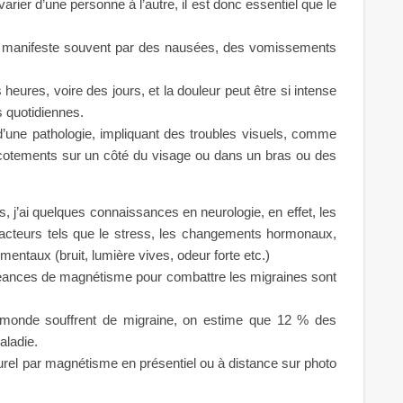
arier d’une personne à l’autre, il est donc essentiel que le
se manifeste souvent par des nausées, des vomissements
eures, voire des jours, et la douleur peut être si intense
s quotidiennes.
d’une pathologie, impliquant des troubles visuels, comme
icotements sur un côté du visage ou dans un bras ou des
, j’ai quelques connaissances en neurologie, en effet, les
facteurs tels que le stress, les changements hormonaux,
entaux (bruit, lumière vives, odeur forte etc.)
éances de magnétisme pour combattre les migraines sont
monde souffrent de migraine, on estime que 12 % des
ladie.
turel par magnétisme en présentiel ou à distance sur photo