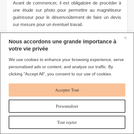
Avant de commencer, il est obligatoire de procéder à
une étude sur photo pour permettre au magnétiseur
guérisseur pour le désenvoûtement de faire un devis
sur mesure pour un éventuel travail.
Nous accordons une grande importance à
Durée d’un désenvoûtement, l’avis
votre vie privée
d’un magnétiseur
We use cookies to enhance your browsing experience, serve
personalized ads or content, and analyze our traffic. By
Concernant la durée d’un désenvoûtement, le
clicking "Accept All", you consent to our use of cookies.
magnétiseur est là pour donner son avis, l’analyse
gratuite sur photo lui permettra d’estimer la durée mais
aussi les travaux à effectuer pendant le rituel.
Accepter Tout
Comme je vous ai expliqué un peu avant, il est
essentiel d’effectuer un ressenti sur votre vie
et
Personnaliser
symptômes, il faudra différencier si cela est dû à une
pathologie ou un sort de magie.
Tout rejeter
Ensuite, une fois le problème identifié, je suis en