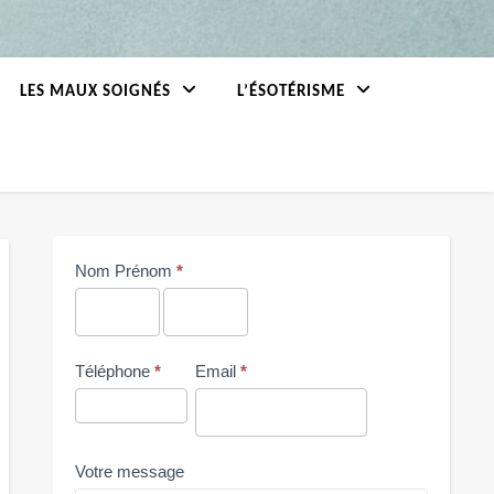
LES MAUX SOIGNÉS
L’ÉSOTÉRISME
Me
Nom Prénom
*
contacter
Nom
Nom
Prénom
Prénom
Téléphone
*
Email
*
Votre message