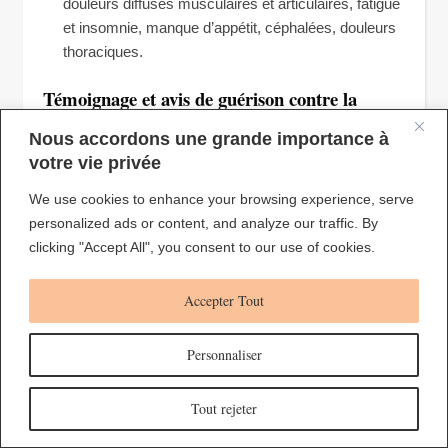
douleurs diffuses musculaires et articulaires, fatigue
et insomnie, manque d’appétit, céphalées, douleurs
thoraciques.
Témoignage et avis de guérison contre la
dépression
Nous accordons une grande importance à
votre vie privée
Nicole d’Aix en Provence
We use cookies to enhance your browsing experience, serve
Nicolas est un magnétiseur à l’écoute et il ne vous
personalized ads or content, and analyze our traffic. By
jugera jamais, ses compétences en magnétisme sont
clicking "Accept All", you consent to our use of cookies.
remarquables et les résultats bluffant, en tous cas pour
ma part.
Accepter Tout
Il me reste encore du travail mais je suis déjà satisfaite
des améliorations.
Merci Nicolas
Personnaliser
Joël de Nantes
Tout rejeter
Je tenais à partager mon expérience incroyable avec