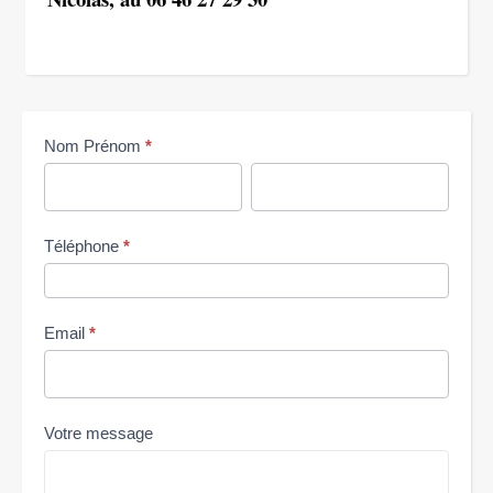
Me
Nom Prénom
*
contacter
Nom
Nom
Prénom
Prénom
Téléphone
*
Email
*
Votre message