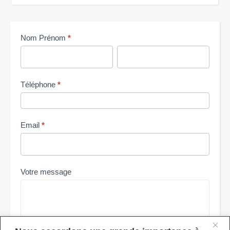
Me
Nom Prénom
*
contacter
Nom
Nom
Prénom
Prénom
Téléphone
*
Email
*
Votre message