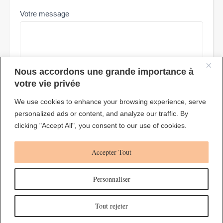
Votre message
Nous accordons une grande importance à
votre vie privée
We use cookies to enhance your browsing experience, serve
Envoyer
personalized ads or content, and analyze our traffic. By
clicking "Accept All", you consent to our use of cookies.
Accepter Tout
Personnaliser
© 2024 - Nicolas - Guérisseur & Magnétiseur |
Accueil
|
Mentions légales
Tout rejeter
Thème Ashe par
WP Royal
.