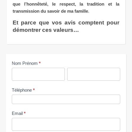
que l’honnêteté, le respect, la tradition et la
transmission du savoir de ma famille
.
Et parce que vos avis comptent pour
démontrer ces valeurs…
Me
Nom Prénom
*
contacter
Nom
Nom
Prénom
Prénom
Téléphone
*
Email
*